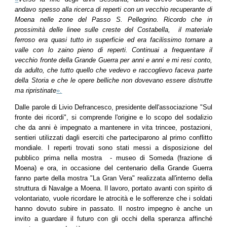
andavo spesso alla ricerca di reperti con un vecchio recuperante di
Moena nelle zone del Passo S. Pellegrino. Ricordo che in
prossimità delle linee sulle creste del Costabella, il materiale
ferroso era quasi tutto in superficie ed era facilissimo tornare a
valle con lo zaino pieno di reperti. Continuai a frequentare il
vecchio fronte della Grande Guerra per anni e anni e mi resi conto,
da adulto, che tutto quello che vedevo e raccoglievo faceva parte
della Storia e che le opere belliche non dovevano essere distrutte
ma ripristinate
».
Dalle parole di Livio Defrancesco, presidente dell'associazione "Sul
fronte dei ricordi", si comprende l'origine e lo scopo del sodalizio
che da anni è impegnato a mantenere in vita trincee, postazioni,
sentieri utilizzati dagli eserciti che parteciparono al primo conflitto
mondiale. I reperti trovati sono stati messi a disposizione del
pubblico prima nella mostra - museo di Someda (frazione di
Moena) e ora, in occasione del centenario della Grande Guerra
fanno parte della mostra "La Gran Vera" realizzata all'interno della
struttura di Navalge a Moena. Il lavoro, portato avanti con spirito di
volontariato, vuole ricordare le atrocità e le sofferenze che i soldati
hanno dovuto subire in passato. Il nostro impegno è anche un
invito a guardare il futuro con gli occhi della speranza affinché